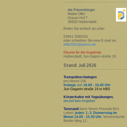
die Präventologin
Maike Offel
Grauer Hof 7
38820 Halberstadt
Rufen Sie einfach an unter
03941 3080201
oder schreiben Sie eine E-mail an:
leffo2002@yahoo.de
Räume für die Angebote:
Halberstadt; Juri-Gagrin-straße 19
Stand: Juli 2026
Trampolinschwingen
pro Abend 10€
freitags
von
16.00 - 16.45 Uhr
Juri-Gagarin-straße 19 in HBS
Körperkultur mit Yogaübungen
,
derzeit kein Angebot
Tanzspaß
beim Verein Freunde für's
Leben;
jeden 1.-3. Donnerstag im
Monat 14.00 - 15.30 Uhr
; Vereinsräume
Breiter Weg 12;