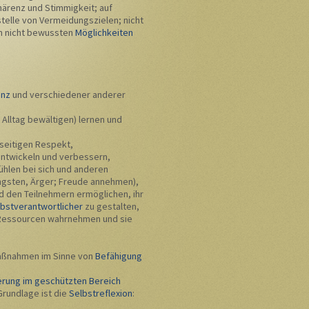
ärenz und Stimmigkeit; auf
telle von Vermeidungszielen; nicht
en nicht bewussten
Möglichkeiten
enz
und verschiedener anderer
 Alltag bewältigen) lernen und
seitigen Respekt,
entwickeln und verbessern,
ühlen bei sich und anderen
ngsten, Ärger; Freude annehmen),
 den Teilnehmern ermöglichen, ihr
bstverantwortlicher
zu gestalten,
 Ressourcen wahrnehmen und sie
 Maßnahmen
im Sinne von
Befähigung
rung im geschützten Bereich
undlage ist die
Selbstreflexion
: