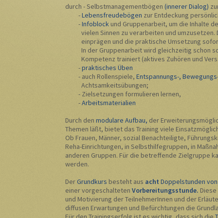
durch - Selbstmanagementbögen
(innerer Dialog)
zu
-
Lebensfreudebögen
zur Entdeckung persönli
-
Infoblock
und Gruppenarbeit, um die Inhalte de
vielen Sinnen zu verarbeiten und umzusetzen. Da
einprägen und die praktische Umsetzung sofort
In der Gruppenarbeit wird gleichzeitig schon so
Kompetenz trainiert (aktives Zuhören und Verst
-
praktisches Üben
- auch Rollenspiele,
Entspannungs-, Bewegungs
Achtsamkeitsübungen;
- Zielsetzungen formulieren lernen,
-
Arbeitsmaterialien
Durch den
modulare Aufbau,
der Erweiterungsmöglic
Themen läßt, bietet das Training viele Einsatzmöglic
Ob Frauen, Männer, sozial Benachteiligte, Führungskrä
Reha-Einrichtungen, in Selbsthilfegruppen, in Maßna
anderen Gruppen. Für die betreffende Zielgruppe kan
werden.
Der
Grundkurs
besteht aus
acht
Doppelstunden von 
einer vorgeschalteten
Vorbereitungsstunde.
Diese 
und Motivierung der TeilnehmerInnen und der Erläute
diffusen Erwartungen und Befürchtungen die Grun
Für den Trainingserfolg ist es wichtig, dass sich die