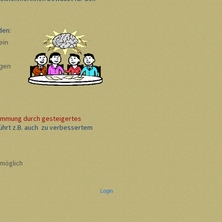
den:
ein
gen
timmung durch gesteigertes
ührt z.B. auch zu verbessertem
rachen möglich
Login