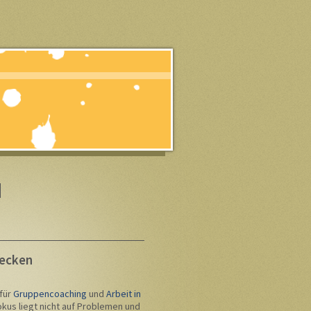
d
ecken
 für
Gruppencoaching
und
Arbeit in
okus liegt nicht auf Problemen und