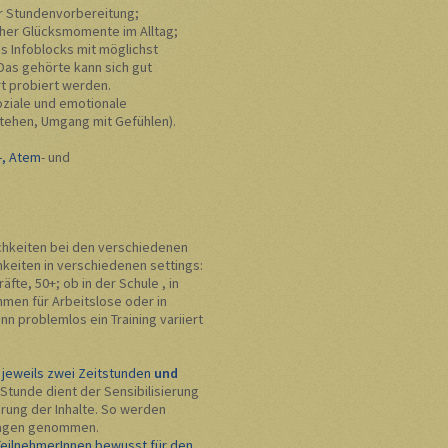
r Stundenvorbereitung;
cher Glücksmomente im Alltag;
s Infoblocks mit möglichst
s gehörte kann sich gut
 probiert werden.
ziale und emotionale
ehen, Umgang mit Gefühlen).
-, Atem
- und
hkeiten bei den verschiedenen
hkeiten in verschiedenen settings:
fte, 50+; ob in der Schule , in
hmen für Arbeitslose oder in
n problemlos ein Training variiert
jeweils zwei Zeitstunden
und
Stunde dient der Sensibilisierung
rung der Inhalte. So werden
dlagen genommen.
TeilnehmerInnen bewusst für den