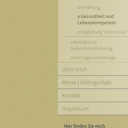
o Ernährung
o Gesundheit und
Lebenskompetenz
o Begleitung "Liebensmut"
o Betriebliche
Gesundheitsförderung
o Vorträge und Beiträge
Über mich
Meine Lieblingszitate
Kontakt
Impressum
Hier finden Sie mich