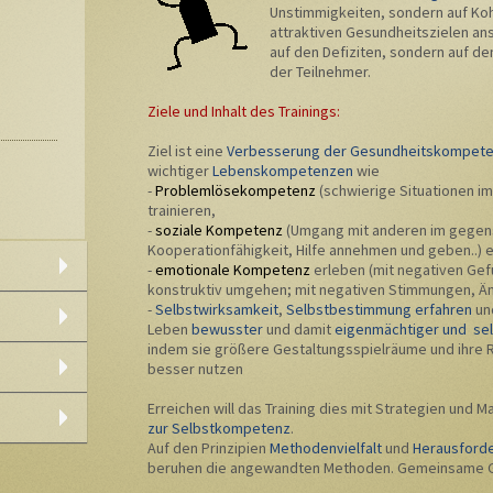
Unstimmigkeiten, sondern auf Koh
attraktiven Gesundheitszielen ans
auf den Defiziten, sondern auf d
der Teilnehmer.
Ziele und Inhalt des Trainings:
Ziel ist eine
Verbesserung der Gesundheitskompet
wichtiger
Lebenskompetenzen
wie
-
Problemlösekompetenz
(schwierige Situationen im
trainieren,
-
soziale Kompetenz
(Umgang mit anderen im gegen
Kooperationfähigkeit, Hilfe annehmen und geben..) 
-
emotionale Kompetenz
erleben (mit negativen Gef
konstruktiv umgehen; mit negativen Stimmungen, Ä
-
Selbstwirksamkeit
,
Selbstbestimmung erfahren
und
Leben
bewusster
und damit
eigenmächtiger und sel
indem sie größere Gestaltungsspielräume und ihre
besser nutzen
Erreichen will das Training dies mit Strategien und
zur Selbstkompetenz
.
Auf den Prinzipien
Methodenvielfalt
und
Herausforde
beruhen die angewandten Methoden. Gemeinsame Gr