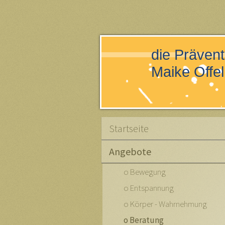
die Präven
Maike Offel
Startseite
Angebote
o Bewegung
o Entspannung
o Körper - Wahrnehmung
o Beratung